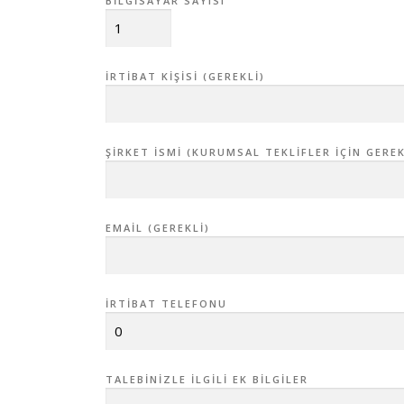
BILGISAYAR SAYISI
İRTIBAT KIŞISI (GEREKLI)
ŞIRKET İSMI (KURUMSAL TEKLIFLER IÇIN GEREK
EMAIL (GEREKLI)
İRTIBAT TELEFONU
TALEBINIZLE İLGILI EK BILGILER