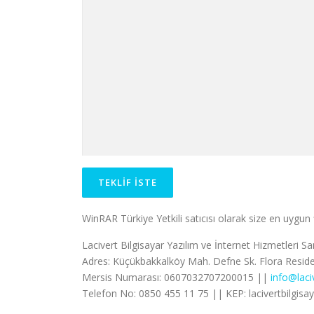
WinRAR Türkiye Yetkili satıcısı olarak size en uygu
Lacivert Bilgisayar Yazılım ve İnternet Hizmetleri Sa
Adres: Küçükbakkalköy Mah. Defne Sk. Flora Residen
Mersis Numarası: 0607032707200015 ||
info@laci
Telefon No: 0850 455 11 75 || KEP: lacivertbilgisa