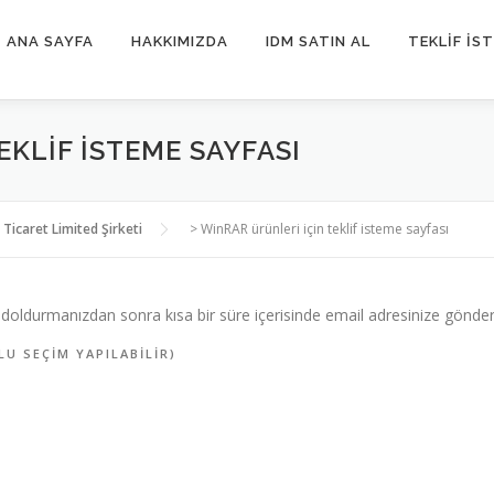
ANA SAYFA
HAKKIMIZDA
IDM SATIN AL
TEKLIF İS
KLIF ISTEME SAYFASI
 Ticaret Limited Şirketi
>
WinRAR ürünleri için teklif isteme sayfası
 doldurmanızdan sonra kısa bir süre içerisinde email adresinize gönderi
LU SEÇIM YAPILABILIR)