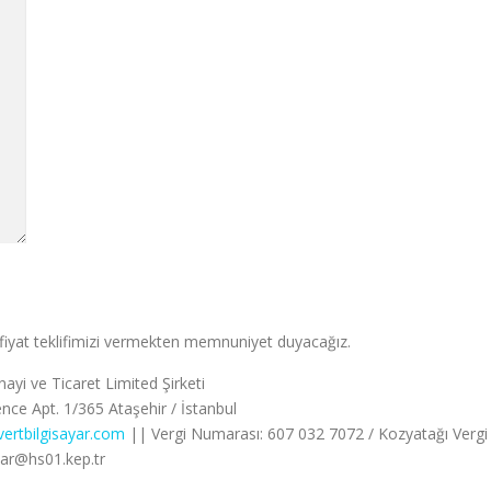
n fiyat teklifimizi vermekten memnuniyet duyacağız.
nayi ve Ticaret Limited Şirketi
ce Apt. 1/365 Ataşehir / İstanbul
vertbilgisayar.com
|| Vergi Numarası: 607 032 7072 / Kozyatağı Vergi 
yar@hs01.kep.tr