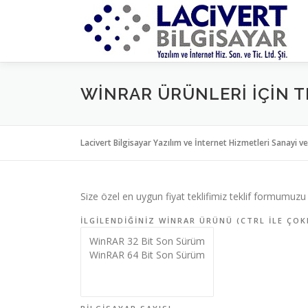
İçeriğe
geç
WINRAR ÜRÜNLERI IÇIN TE
Lacivert Bilgisayar Yazılım ve İnternet Hizmetleri Sanayi ve
Size özel en uygun fiyat teklifimiz teklif formumuzu
İLGILENDIĞINIZ WINRAR ÜRÜNÜ (CTRL ILE ÇOK