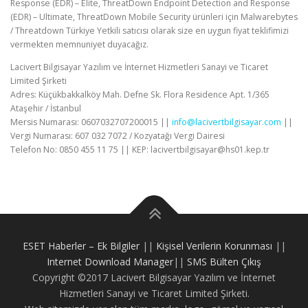
Response (EDR) – Elite, ThreatDown Endpoint Detection and Response
(EDR) – Ultimate, ThreatDown Mobile Security ürünleri için Malwarebytes
/ Threatdown Türkiye Yetkili satıcısı olarak size en uygun fiyat teklifimizi
vermekten memnuniyet duyacağız.
Lacivert Bilgisayar Yazılım ve İnternet Hizmetleri Sanayi ve Ticaret
Limited Şirketi
Adres: Küçükbakkalköy Mah. Defne Sk. Flora Residence Apt. 1/365
Ataşehir / İstanbul
Mersis Numarası: 0607032707200015 ||
info@lacivertbilgisayar.com
||
Vergi Numarası: 607 032 7072 / Kozyatağı Vergi Dairesi
Telefon No: 0850 455 11 75 || KEP: lacivertbilgisayar@hs01.kep.tr
ESET Haberler – Ek Bilgiler
||
Kişisel Verilerin Korunması
||
Internet Download Manager
||
SMS Bülten Çıkış
Copyright ©2017 Lacivert Bilgisayar Yazılım ve İnternet
Hizmetleri Sanayi ve Ticaret Limited Şirketi.