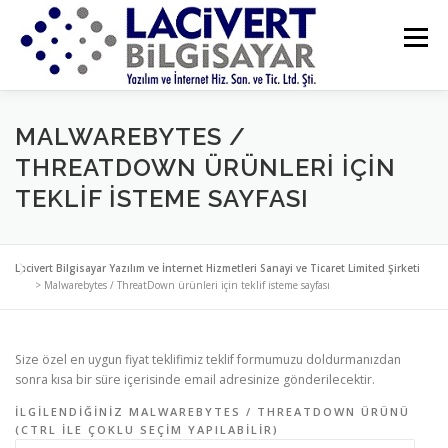
İçeriğe
geç
Menü
ANA SAYFA
HAKKIMIZDA
IDM SATIN AL
MALWAREBYTES /
THREATDOWN ÜRÜNLERI IÇIN
TEKLIF ISTEME SAYFASI
TEKLIF İSTE
TAVSIYE ETTIKLERIMIZ
Lacivert Bilgisayar Yazılım ve İnternet Hizmetleri Sanayi ve Ticaret Limited Şirketi
BIZE ULAŞIN
>
Malwarebytes / ThreatDown ürünleri için teklif isteme sayfası
Size özel en uygun fiyat teklifimiz teklif formumuzu doldurmanızdan
sonra kısa bir süre içerisinde email adresinize gönderilecektir.
İLGILENDIĞINIZ MALWAREBYTES / THREATDOWN ÜRÜNÜ
(CTRL ILE ÇOKLU SEÇIM YAPILABILIR)