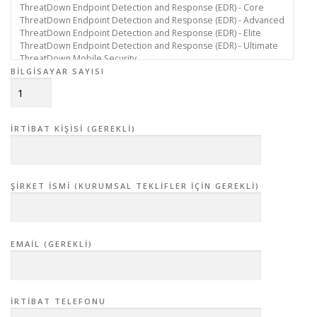
BILGISAYAR SAYISI
İRTIBAT KIŞISI (GEREKLI)
ŞIRKET İSMI (KURUMSAL TEKLIFLER IÇIN GEREKLI)
EMAIL (GEREKLI)
İRTIBAT TELEFONU