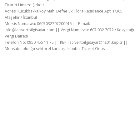
Ticaret Limited Şirketi
Adres: Küçükbakkalköy Mah. Defne Sk. Flora Residence Apt. 1/365
Ataşehir / İstanbul
Mersis Numarası: 0607032707200015 || E-mail:
info@lacivertbilgisayar.com || Vergi Numarası: 607 032 7072 / Kozyatağı
Vergi Dairesi
Telefon No: 0850 455 11 75 || KEP: lacivertbilgisayar@hs01.kep.tr ||
Mensubu olduğu sektörel kuruluş: İstanbul Ticaret Odası