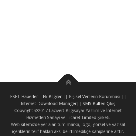
ESET Haberler – Ek Bilgiler
||
Kişisel Verilerin Korunması
||
Internet Download Manager
||
SMS Bülten Çıkış
Copyright ©2017 Lacivert Bilgisayar Yazılım ve İnternet
Hizmetleri Sanayi ve Ticaret Limited Şirketi.
Web sitemizde yer alan tüm marka, logo, görsel ve yazısal
içeriklerin telif hakları aksi belirtilmedikçe sahiplerine aittir.