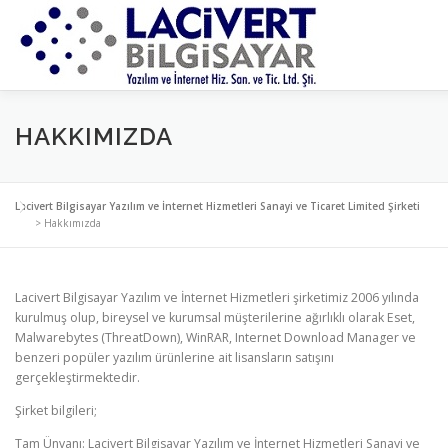
İçeriğe
geç
ANA SAYFA
HAKKIMIZDA
IDM SATIN AL
TEKLIF
HAKKIMIZDA
TAVSIYE ETTIKLERIMIZ
BIZE ULAŞIN
Lacivert Bilgisayar Yazılım ve İnternet Hizmetleri Sanayi ve Ticaret Limited Şirketi
>
Hakkımızda
Lacivert Bilgisayar Yazılım ve İnternet Hizmetleri şirketimiz 2006 yılında
kurulmuş olup, bireysel ve kurumsal müşterilerine ağırlıklı olarak Eset,
Malwarebytes (ThreatDown), WinRAR, Internet Download Manager ve
benzeri popüler yazılım ürünlerine ait lisansların satışını
gerçekleştirmektedir.
Şirket bilgileri;
Tam Ünvanı: Lacivert Bilgisayar Yazılım ve İnternet Hizmetleri Sanayi ve