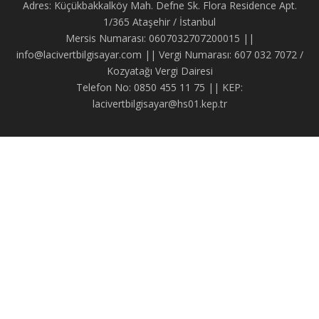
Adres: Küçükbakkalköy Mah. Defne Sk. Flora Residence Apt.
1/365 Ataşehir / İstanbul
Mersis Numarası: 0607032707200015 ||
info@lacivertbilgisayar.com || Vergi Numarası: 607 032 7072 /
Kozyatağı Vergi Dairesi
Telefon No: 0850 455 11 75 || KEP:
lacivertbilgisayar@hs01.kep.tr